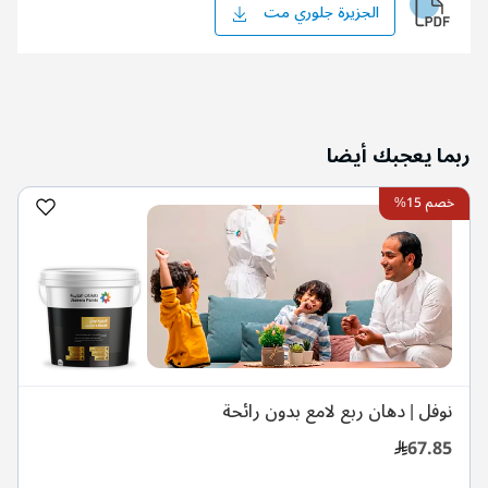
الجزيرة جلوري مت
ربما يعجبك أيضا
خصم 15%
نوفل | دهان ربع لامع بدون رائحة
67.85