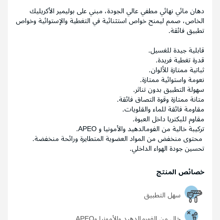
دهان مائي نهائي مطفي عالي الجودة، مبني على بوليمير الأكريليك
الخاص، صمم ليمنح خواص استثنائية في التغطية والإستوائية وخواص
تطبيق فائقة.
قابلية جيدة للغسيل.
قدرة تغطية فريدة.
ثباتية ممتازة للألوان.
نعومة واستوائية ممتازة.
سهولة التطبيق بدون تناثر.
متانة ممتازة وقوة التصاق فائقة.
مقاومة فائقة للماء والقلويات.
مقاوم للبكتريا داخل العبوة.
تركيبة خالية من الفومالدهيد والأمونيا و APEO.
محتوى منخفض من المواد العضوية المتطايرة ورائحة منخفضة.
تحسين جودة الهواء الداخلي.
خصائص المنتج
سهل التطبيق
خالٍ من الفورمالدهيد والأمونيا وAPEO