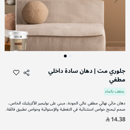
التخطي
إلى
جلوري مت | دهان سادة داخلي
بداية
مطفي
معرض
الصور
يخفف بالماء
دهان مائي نهائي مطفي عالي الجودة، مبني على بوليمير الأكريليك الخاص،
صمم ليمنح خواص استثنائية في التغطية والإستوائية وخواص تطبيق فائقة.
14.38