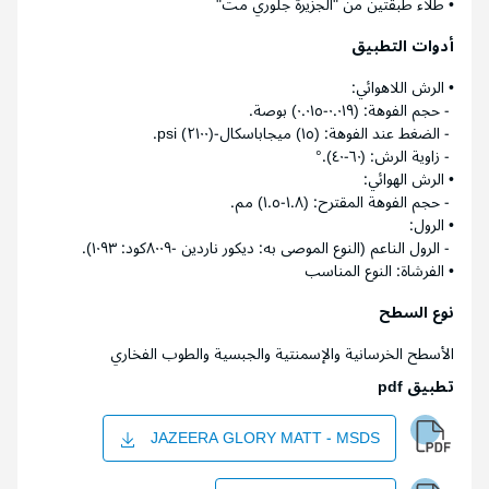
• طلاء طبقتين من "الجزيرة جلوري مت"
أدوات التطبيق
• الرش اللاهوائي:
- حجم الفوهة: (٠.٠١٩-٠.٠١٥) بوصة.
- الضغط عند الفوهة: (١٥) ميجاباسكال-(٢١٠٠) psi.
- زاوية الرش: (٦٠-٤٠).°
• الرش الهوائي:
- حجم الفوهة المقترح: (١.٨-١.٥) مم.
• الرول:
- الرول الناعم (النوع الموصى به: ديكور ناردين -٨٠٠٩كود: ١٠٩٣).
• الفرشاة: النوع المناسب
نوع السطح
الأسطح الخرسانية والإسمنتية والجبسية والطوب الفخاري
تطبيق pdf
JAZEERA GLORY MATT - MSDS