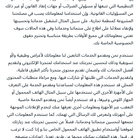
التنظيمية التي نتبعها أو مسؤولي الضرائب أو جهات إنفاذ القانون أو غير ذلك
من المسؤوليات القانونية، وإن استخدامنا لمعلوماتك يصب في مصلحتنا
المشروعة كمنظمة تجارية، على سبيل المثال لتشغيل خدماتنا وتحسينها
ولإبقاء عملائنا على اطلاع على منتجاتنا وخدماتنا وفي هذه الحالات سوف
نعتني بمعلوماتك في جميع الأوقات بطريقة متناسبة وتحترم حقوق
الخصوصية الخاصة بك.
نستخدم نحن ومقدمو الخدمات التابعين لنا معلوماتك لأغراض وظيفية و/أو
تسويقية وذلك لتحسين تجربتك عند استخدامك لمتجرنا الإلكتروني ولتقديم
أفضل الخدمات لك ولضمان تقديم محتوى متجرنا بأكثر الطرق فاعلية،
ولتقديم الخدمات التي طلبتها أو شاركت فيها، ومع مراعاة متطلبات المحتوى
المحلي قد نستخدم هذه المعلومات لمساعدتنا ومقدمو الخدمة على التعرف
على الأجهزة الأخرى التي تستخدمها على سبيل المثال الهاتف المحمول أو
الجهاز اللوحي وغيرها، و قد نستخدم أيضاً نحن ومقدمو الخدمة خاصية
التعقب عبر الأجهزة ومعلومات أخرى نعرفها عنك لتخدم الإعلانات الموجهة
على أجهزتك ولنعرض لك الرسائل التي تهمك، كما نستخدم المعلومات التي
نجمعها لتحسين منتجاتنا وخدماتنا، فضلاً عن تحسين تجربتك عند زيارتك
لموقعنا أواستخدام تطبيق الهاتف المحمول الخاص بنا،و إذا كنت لا ترغب
في قبول هذه الملفات يمكنك حجبها عن طريق تعديل إعدادات متصفح