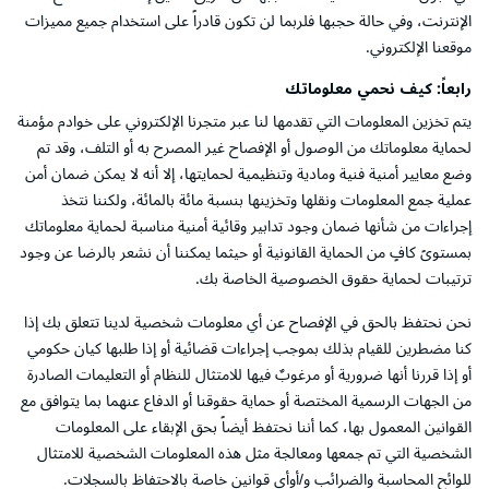
الإنترنت، وفي حالة حجبها فلربما لن تكون قادراً على استخدام جميع مميزات
موقعنا الإلكتروني.
رابعاً: كيف نحمي معلوماتك
يتم تخزين المعلومات التي تقدمها لنا عبر متجرنا الإلكتروني على خوادم مؤمنة
لحماية معلوماتك من الوصول أو الإفصاح غير المصرح به أو التلف، وقد تم
وضع معايير أمنية فنية ومادية وتنظيمية لحمايتها، إلا أنه لا يمكن ضمان أمن
عملية جمع المعلومات ونقلها وتخزينها بنسبة مائة بالمائة، ولكننا نتخذ
إجراءات من شأنها ضمان وجود تدابير وقائية أمنية مناسبة لحماية معلوماتك
بمستوىً كافٍ من الحماية القانونية أو حيثما يمكننا أن نشعر بالرضا عن وجود
ترتيبات لحماية حقوق الخصوصية الخاصة بك.
نحن نحتفظ بالحق في الإفصاح عن أي معلومات شخصية لدينا تتعلق بك إذا
كنا مضطرين للقيام بذلك بموجب إجراءات قضائية أو إذا طلبها كيان حكومي
أو إذا قررنا أنها ضرورية أو مرغوبٌ فيها للامتثال للنظام أو التعليمات الصادرة
من الجهات الرسمية المختصة أو حماية حقوقنا أو الدفاع عنهما بما يتوافق مع
القوانين المعمول بها، كما أننا نحتفظ أيضاً بحق الإبقاء على المعلومات
الشخصية التي تم جمعها ومعالجة مثل هذه المعلومات الشخصية للامتثال
للوائح المحاسبة والضرائب و/أوأي قوانين خاصة بالاحتفاظ بالسجلات.