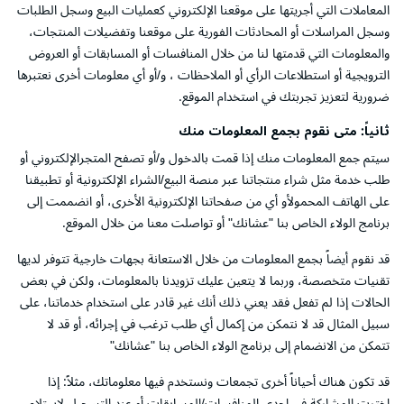
المعاملات التي أجريتها على موقعنا الإلكتروني كعمليات البيع وسجل الطلبات
وسجل المراسلات أو المحادثات الفورية على موقعنا وتفضيلات المنتجات،
والمعلومات التي قدمتها لنا من خلال المنافسات أو المسابقات أو العروض
الترويجية أو استطلاعات الرأي أو الملاحظات ، و/أو أي معلومات أخرى نعتبرها
ضرورية لتعزيز تجربتك في استخدام الموقع.
ثانياً: متى نقوم بجمع المعلومات منك
سيتم جمع المعلومات منك إذا قمت بالدخول و/أو تصفح المتجرالإلكتروني أو
طلب خدمة مثل شراء منتجاتنا عبر منصة البيع/الشراء الإلكترونية أو تطبيقنا
على الهاتف المحمولأو أي من صفحاتنا الإلكترونية الأخرى، أو انضممت إلى
برنامج الولاء الخاص بنا "عشانك" أو تواصلت معنا من خلال الموقع.
قد نقوم أيضاً بجمع المعلومات من خلال الاستعانة بجهات خارجية تتوفر لديها
تقنيات متخصصة، وربما لا يتعين عليك تزويدنا بالمعلومات، ولكن في بعض
الحالات إذا لم تفعل فقد يعني ذلك أنك غير قادر على استخدام خدماتنا، على
سبيل المثال قد لا نتمكن من إكمال أي طلب ترغب في إجرائه، أو قد لا
تتمكن من الانضمام إلى برنامج الولاء الخاص بنا "عشانك"
قد تكون هناك أحياناً أخرى تجمعات ونستخدم فيها معلوماتك، مثلاً: إذا
اخترت المشاركة في إحدى المنافسات/المسابقات أو عند التسجيل لاستلام