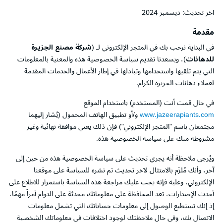
اخر تحديث: ديسمبر 2024
مقدمة
في البداية نرحب بك في المتجر الإلكتروني لـ (
شركة مصنع الجزيرة
للدهانات
)، ويسعدنا تقديم سياسة الخصوصية هذه والمعنية بالمعلومات
التي يتم تلقيها واستخدامها وتبادلها في إطار الأعمال والخدمات المقدمة
لعملاء دهانات الجزيرة الكرام.
في حال قمت أنت (المستخدم) باستخدام الموقع
www.jazeerapiants.com
و/أو تطبيق الهاتف المحمول (يُشار إليهما
مجتمعان باسم "المتجر الإلكتروني") فإن ذلك يعني موافقة نهائية وغير
مشروطة منك على سياسة الخصوصية هذه.
ويُرجى ملاحظة أنه يجري تحديث على سياسة الخصوصية هذه من حين إلى
آخر، وأنك مُلزَم بالامتثال لآخر تحديث تم نشره للسياسة على موقعنا
الإلكتروني، وعليه فإنه يجب عليك مراجعة هذه السياسة باستمرار للاطلاع على
أحدث الإصدارات، تعد المحافظة على معلوماتك محدثة على الدوام أمراً مهمًا،
إذ إنك تستطيع الوصول إلى معلومات حساباتك التي تشمل معلومات
الاتصال بك، وفي حال ملاحظتك لوجود اختلافات في معلوماتك الشخصية