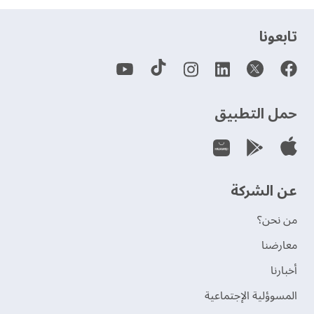
‫تابعونا‬
حمل التطبيق
عن الشركة
من نحن؟
‫معارضنا‬
‫أخبارنا‬
المسوؤلية الإجتماعية