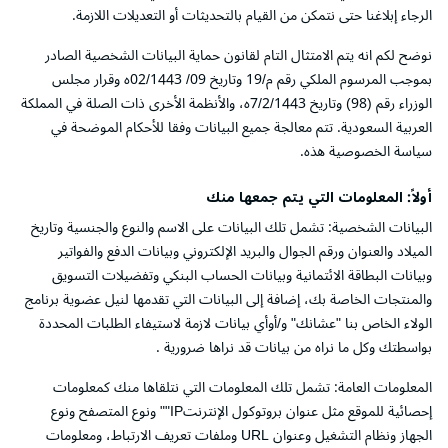
الرجاء إبلاغنا حتى نتمكن من القيام بالتحديثات أو التعديلات اللازمة.
نوضح لكم انه يتم الامتثال التام لقانون حماية البيانات الشخصية الصادر
بموجب المرسوم الملكي رقم م/19 وتاريخ 09/ 02/1443ه وقرار مجلس
الوزراء رقم (98) وتاريخ 7/2/1443ه، والأنظمة الأخرى ذات الصلة في المملكة
العربية السعودية. تتم معالجة جميع البيانات وفقا للأحكام الموضحة في
سياسة الخصوصية هذه.
أولاً: المعلومات التي يتم جمعها منك
البيانات الشخصية: تشمل تلك البيانات على الاسم والنوع والجنسية وتاريخ
الميلاد والعنوان ورقم الجوال والبريد الإلكتروني وبيانات الدفع والفواتير
وبيانات البطاقة الائتمانية وبيانات الحساب البنكي وتفضيلات التسويق
والمنتجات الخاصة بك، إضافة إلى البيانات التي تقدمها لنيل عضوية برنامج
الولاء الخاص بنا "عشانك" و/أوأي بيانات لازمة لاستيفاء الطلبات المحددة
بواسطتك وكل ما نراه من بيانات قد نراها ضرورية .
المعلومات العامة: تشمل تلك المعلومات التي نتلقاها منك كمعلومات
إحصائية للموقع مثل عنوان بروتوكول الإنترنتIP"" ونوع المتصفح ونوع
الجهاز ونظام التشغيل وعنوان URL وملفات تعريف الارتباط، ومعلومات