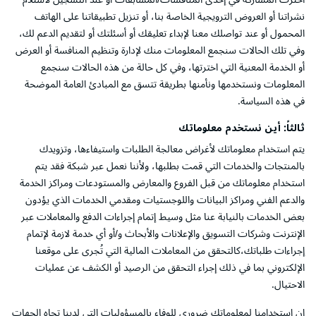
نشراتنا أو العروض الترويجية الخاصة بنا، أو تنزيل تطبيقاتنا على الهاتف
المحمول أو عند تواصلك معنا لإبداء تعليقك أو أسئلتك أو لتقديم الدعم لك،
وفي تلك الحالات سنجمع المعلومات منك لإدارة وتنظيم المنافسة أو العرض
أو الخدمة المعنية التي اخترتها، وفي كل حالة من هذه الحالات سنجمع
المعلومات ونستخدمها ونأمنها بطريقة تتسق مع المبادئ العامة الموضحة
في هذه السياسة.
ثالثاً: أين نستخدم معلوماتك
يتم استخدام معلوماتك لأغراض معالجة الطلبات واستيفاءها، وتزويدك
بالمنتجات والخدمات التي قمت بطلبها، ولأننا نعمل عبر شبكة فقد يتم
استخدام معلوماتك من قبل الفروع والمعارض والمستودعات ومراكز الخدمة
والدعم الفني ومراكز البيانات واللوجستيات ومقدمي الخدمات الذي يؤدون
بعض الخدمات بالنيابة عنا مثل وسيط إتمام إجراءات الدفع والمعاملات عبر
الإنترنت وشركات التسويق والإعلانات والأبحاث و/أو أي خدمة لازمة لإتمام
إجراءات طلباتك،كالتحقق من المعاملات المالية التي تُجرى على موقعنا
الإلكتروني بما في ذلك إجراء التحقق من الرصيد أو الكشف عن عمليات
الاحتيال.
إن استخدامنا لمعلوماتك ضروري للوفاء بالمسؤوليات التي لدينا تجاه الجهات