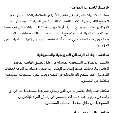
خامساً: كاميرات المراقبة
نستخدم كاميرات المراقبة في متاجرنا لأغراض السلامة والكشف عن الجريمة
لا سمح الله. يمكن استخدام اللقطات للتحقيق في الحوادث، وضمان سلامة
الموظفين والعملاء، ومنع السرقة أو التخريب. نحتفظ بالبيانات التي تم جمعها
عبر كاميرات المراقبة لمدة تسمح لنا بمساعدة السلطات وحماية مصالحنا.
يتم تخزين هذه البيانات في بيئات آمنة ويقتصر الوصول إليها على أفراد الأمن
المؤهلين.
سادساً: إيقاف الرسائل الترويجية والتسويقية
بالنسبة للاتصالات التسويقية المرسلة من خلال تطبيق الهاتف المحمول
الخاص بنا، يمكنك ضبط إعدادات الإشعارات ضمن الإعدادات العامة لجهازك
المحمول، مما يسمح لك بالتحكم في كيفية ووقت تلقي التنبيهات الترويجية
مباشرة من التطبيق.
يمكنك أيضا إلغاء الاشتراك من تلقي رسائل تسويقية مستقبلية منا في أي
وقت عن طريق إلغاء الاشتراك المضمن في رسائل البريد الإلكتروني
التسويقية من خلال صفحة الحساب الشخصي.
سابعاَ: طلب محو البيانات