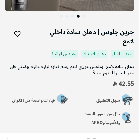
جرين جلوس | دهان سادة داخلي
بداية
لامع
معرض
الصور
يخفف بالماء
دهان بلاستيك
منخفض الرائحة
دهان سادة لامع، بملمس حريري ناعم يمنح نقاوة لونية عالية ويضفي على
جدرانك ألواناً تدوم طويلاً.
42.55
سهل التطبيق
خيارات واسعة من الألوان
خالٍ من الفورمالدهيد
والأمونيا وAPEO
درجة اللمعان:
لامع
اللون:
RAL 8023