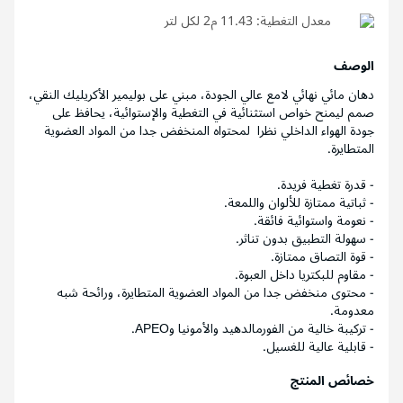
دهان مائي نهائي لامع عالي الجودة، مبني على بوليمير الأكريليك النقي،
صمم ليمنح خواص استثنائية في التغطية والإستوائية، يحافظ على
جودة الهواء الداخلي نظرا لمحتواه المنخفض جدا من المواد العضوية
المتطايرة.
- قدرة تغطية فريدة.
- ثباتية ممتازة للألوان واللمعة.
- نعومة واستوائية فائقة.
- سهولة التطبيق بدون تناثر.
- قوة التصاق ممتازة.
- مقاوم للبكتريا داخل العبوة.
- محتوى منخفض جدا من المواد العضوية المتطايرة، ورائحة شبه
معدومة.
- تركيبة خالية من الفورمالدهيد والأمونيا وAPEO.
- قابلية عالية للغسيل.
خصائص المنتج
سهل التطبيق
خيارات واسعة من الألوان