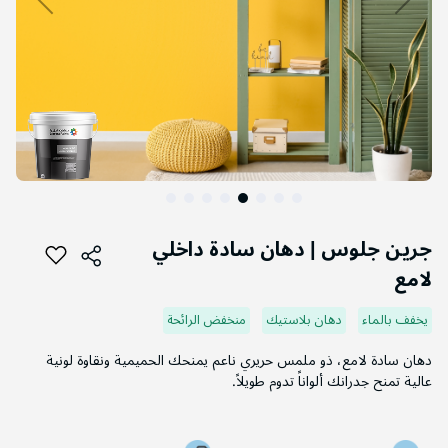
التخطي
إلى
جرين جلوس | دهان سادة داخلي
بداية
لامع
معرض
الصور
يخفف بالماء
دهان بلاستيك
منخفض الرائحة
دهان سادة لامع، ذو ملمس حريري ناعم يمنحك الحميمية ونقاوة لونية
عالية تمنح جدرانك ألواناً تدوم طويلاً.