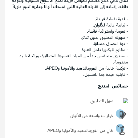
دهان مائي لامع مصمم بخواص فريدة تمنح الأسطح استوائية ونعومة
فائقة، إضافة إلى نقاوته العالية اللتي تمنحك ألواناً جدارية تدوم طويلاً.
- قدرة تغطية فريدة.
- ثباتية عالية للألوان.
- نعومة واستوائية فائقة.
- سهولة التطبيق بدون تناثر.
- قوة التصاق ممتازة.
- مقاوم للبكتريا داخل العبوة.
- محتوى منخفض جداً من المواد العضوية المتطايرة، ورائحة شبه
معدومة.
- تركيبة خالية من الفورمالدهيد والأمونيا وAPEO.
- قابلية جيدة جدا للغسيل.
خصائص المنتج
سهل التطبيق
خيارات واسعة من الألوان
خالٍ من الفورمالدهيد والأمونيا وAPEO