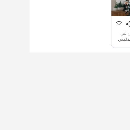
ي نقي
 بملمس