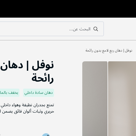
البحث عن...
بحث
بحث
نوفل | دهان ربع لامع بدون رائحة
نوفل | دهان 
رائحة
دهان سادة داخلي
يخفف بالماء
تمتع بجدران نظيفة وهواء داخل
حريري وثبات ألوان فائق يضمن لج