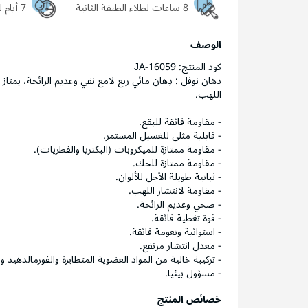
8 ساعات لطلاء الطبقة الثانية
7 أيام ليجف السطح تماماً
الوصف
كود المنتج: JA-16059
دهان نوفل : دِهان مائي ربع لامع نقي وعديم الرائحة، يمتاز
اللهب.
- مقاومة فائقة للبقع.
- قابلية مثلى للغسيل المستمر.
- مقاومة ممتازة للميكروبات (البكتريا والفطريات).
- مقاومة ممتازة للحك.
- ثباتية طويلة الأجل للألوان.
- مقاومة لانتشار اللهب.
- صحي وعديم الرائحة.
- قوة تغطية فائقة.
- استوائية ونعومة فائقة.
- معدل انتشار مرتفع.
- تركيبة خالية من المواد العضوية المتطايرة والفورمالدهيد والأمون
- مسؤول بيئيا.
خصائص المنتج