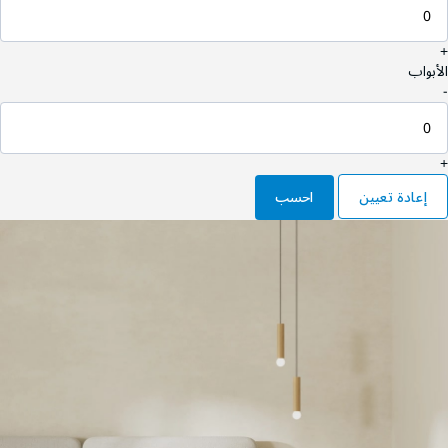
+
الأبواب
-
+
إعادة تعيين
احسب