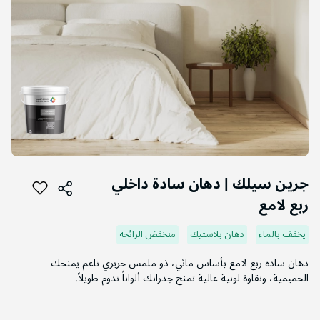
التخطي
إلى
جرين سيلك | دهان سادة داخلي
بداية
ربع لامع
معرض
الصور
يخفف بالماء
دهان بلاستيك
منخفض الرائحة
دهان ساده ربع لامع بأساس مائي، ذو ملمس حريري ناعم يمنحك
الحميمية، ونقاوة لونية عالية تمنح جدرانك ألواناً تدوم طويلاً.