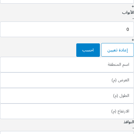
+
الأبواب
-
+
إعادة تعيين
احسب
اسم المنطقة
العرض (م)
الطول (م)
الارتفاع (م)
النوافذ
-