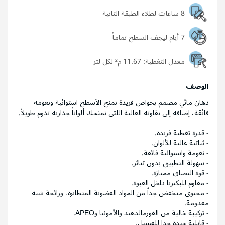
8 ساعات لطلاء الطبقة الثانية
7 أيام ليجف السطح تماماً
معدل التغطية:
11.67 م² لكل لتر
الوصف
دهان مائي مصمم بخواص فريدة تمنح الأسطح استوائية ونعومة
فائقة، إضافة إلى نقاوته العالية اللتي تمنحك ألواناً جدارية تدوم طويلاً.
- قدرة تغطية فريدة.
- ثباتية عالية للألوان.
- نعومة واستوائية فائقة.
- سهولة التطبيق بدون تناثر.
- قوة التصاق ممتازة.
- مقاوم للبكتريا داخل العبوة.
- محتوى منخفض جداً من المواد العضوية المتطايرة، ورائحة شبه
معدومة.
- تركيبة خالية من الفورمالدهيد والأمونيا وAPEO.
- قابلية جيدة جدا للغسيل.