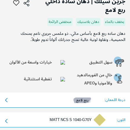
جرين سيلك | دهان سادة داخلي
بداية
ربع لامع
معرض
الصور
يخفف بالماء
دهان بلاستيك
منخفض الرائحة
دهان ساده ربع لامع بأساس مائي، ذو ملمس حريري ناعم يمنحك
الحميمية، ونقاوة لونية عالية تمنح جدرانك ألواناً تدوم طويلاً.
سهل التطبيق
خيارات واسعة من الألوان
خالٍ من الفورمالدهيد
تغطية استثنائية
والأمونيا وAPEO
درجة اللمعان:
ربع لامع
اللون:
MATT NCS S 1040-G70Y