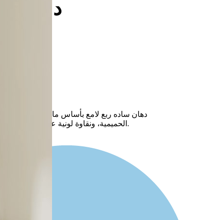
داخلي رب
دهان ساده ربع لامع بأساس مائي، ذو ملمس حر
الحميمية، ونقاوة لونية عالية تمنح جدرانك ألواناً تدوم طويلاً.