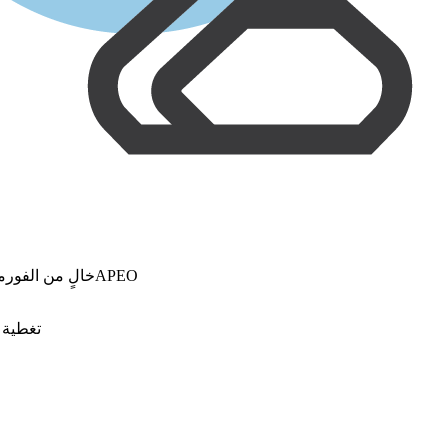
خالٍ من الفورمالدهيد والأمونيا وAPEO
تغطية ا