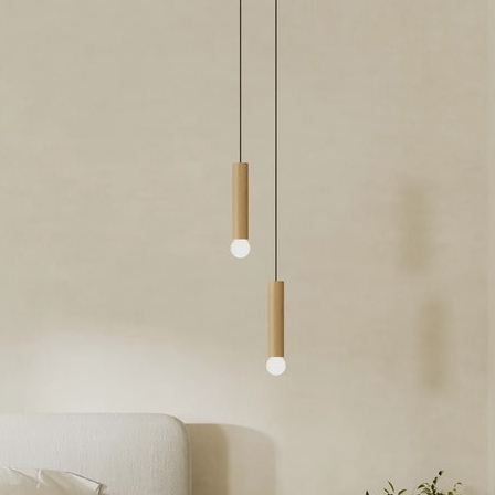
ع لامع
Share
favourite
إضافة للمقارنة
يخفف بالماء
دهان بلاستيك
منخفض الرائحة
يري ناعم يمنحك
جنيه 848.16