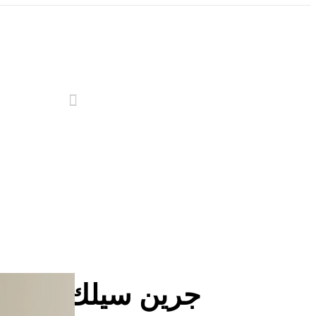
بحث
جرين سيلك | دهان