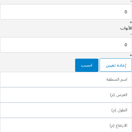
-
+
الأبواب
-
+
إعادة تعيين
احسب
اسم المنطقة
العرض (م)
الطول (م)
الارتفاع (م)