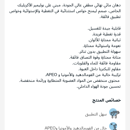
دهان مائي نهائي مطفي عالي الجودة، مبني على بوليمير الأكريليك
الخاص، صمم ليمنح خواص استثنائية في التغطية والإستوائية وخواص
تطبيق فائقة.
قابلية جيدة للغسيل.
قدرة تغطية فريدة.
ثباتية ممتازة للألوان.
نعومة واستوائية ممتازة.
سهولة التطبيق بدون تناثر.
متانة ممتازة وقوة التصاق فائقة.
مقاومة فائقة للماء والقلويات.
مقاوم للبكتريا داخل العبوة.
تركيبة خالية من الفومالدهيد والأمونيا و APEO.
محتوى منخفض من المواد العضوية المتطايرة ورائحة منخفضة.
تحسين جودة الهواء الداخلي.
خصائص المنتج
سهل التطبيق
خالٍ من الفورمالدهيد والأمونيا وAPEO