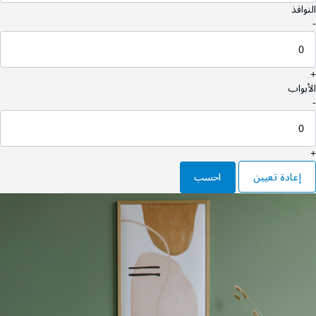
النوافذ
-
+
الأبواب
-
+
إعادة تعيين
احسب