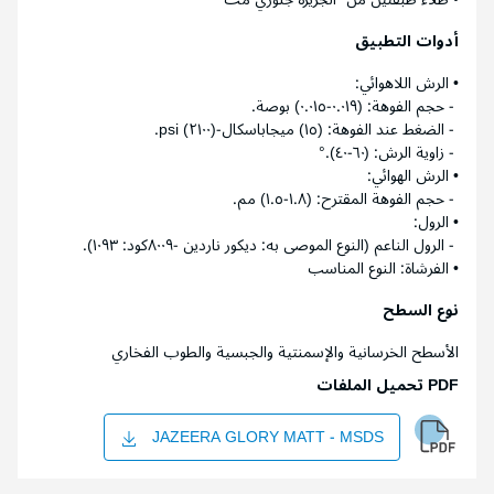
أدوات التطبيق
• الرش اللاهوائي:
- حجم الفوهة: (٠.٠١٩-٠.٠١٥) بوصة.
- الضغط عند الفوهة: (١٥) ميجاباسكال-(٢١٠٠) psi.
- زاوية الرش: (٦٠-٤٠).°
• الرش الهوائي:
- حجم الفوهة المقترح: (١.٨-١.٥) مم.
• الرول:
- الرول الناعم (النوع الموصى به: ديكور ناردين -٨٠٠٩كود: ١٠٩٣).
• الفرشاة: النوع المناسب
نوع السطح
الأسطح الخرسانية والإسمنتية والجبسية والطوب الفخاري
PDF تحميل الملفات
JAZEERA GLORY MATT - MSDS