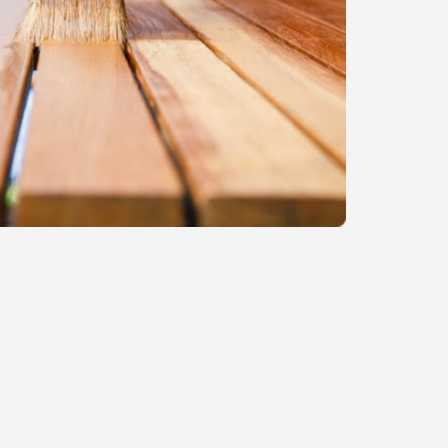
التخطي
إلى
بداية
معرض
الصور