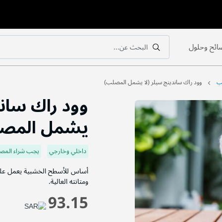
ائح وحلول
البحث عن...
بحث
بحث
ب
وود راك ساندينج سيلر (لا يشمل المصلب)
وود راك ساند
يشمل المص
داخلي وخارجي
يجب شراء المص
أساس للأسطح الخشبية يعمل على 
ومتانته العالية.
93.15