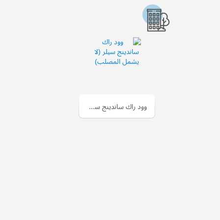
وود راك ساندينج سيلر (لا يشمل المصلب)