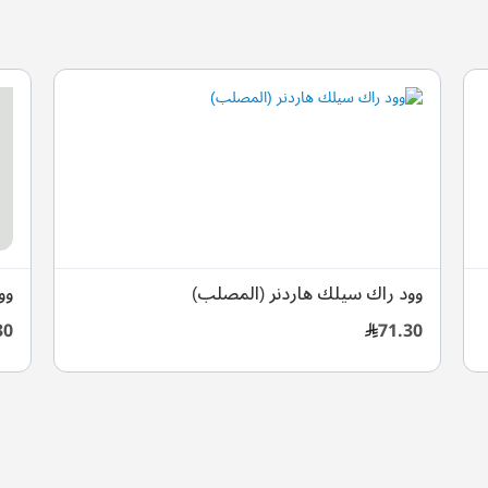
وود راك سيلك هاردنر (المصلب)
وو
30
71.30