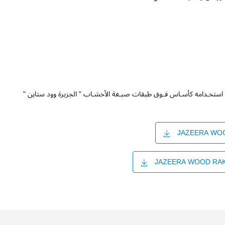
ن استخـدامه كأسـاس فـوق طبقات صبـغة الأخشـاب " الجزيرة وود ستاين "
JAZEERA WOO
JAZEERA WOOD RAK