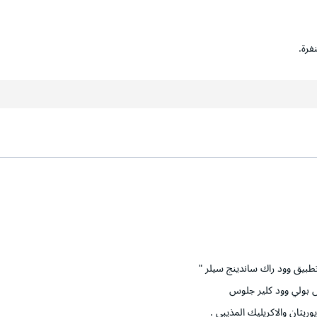
فرة.
طبيق وود راك ساندينج سيلر "
س بولي وود كلير جلوس
ريثان والاكريليك المذيبي .