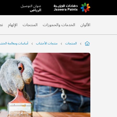
عنوان التوصيل
Skip
الرياض
to
Content
الألوان
الخدمات والحجوزات
المنتجات
الإلهام
نص
المنتجات
منتجات الأخشاب
أساسات ومعالجة الخش
التخطي
إلى
نهاية
معرض
الصور