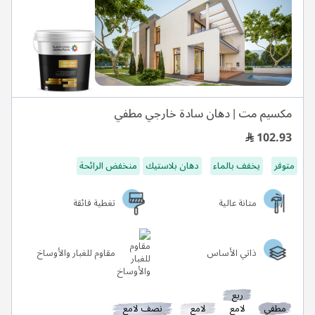
مكسيم مت | دهان سادة خارجي مطفي
102.93
متوفر
يخفف بالماء
دهان بلاستيك
منخفض الرائحة
متانة عالية
تغطية فائقة
ذاتي الأساس
مقاوم للغبار والأوساخ
ربع
مطفي
لامع
لامع
نصف لامع