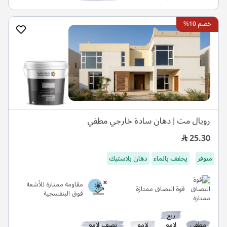
خصم 10%
رويال مت | دهان سادة خارجي مطفي
25.30
متوفر
يخفف بالماء
دهان بلاستيك
مقاومة ممتازة للأشعة
قوة التصاق ممتازة
فوق البنفسجية
ربع
مطفي
لامع
لامع
نصف لامع