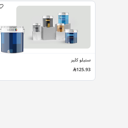
ستيلو كلير
125.93