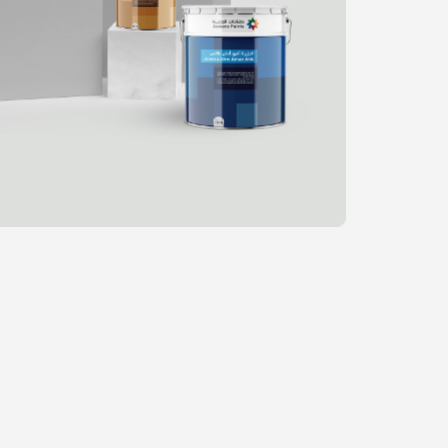
التخطي
إلى
بداية
معرض
الصور