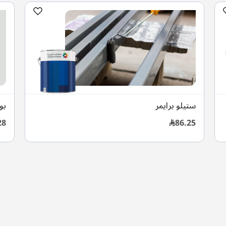
ستيلو برايمر
بول
28
86.25