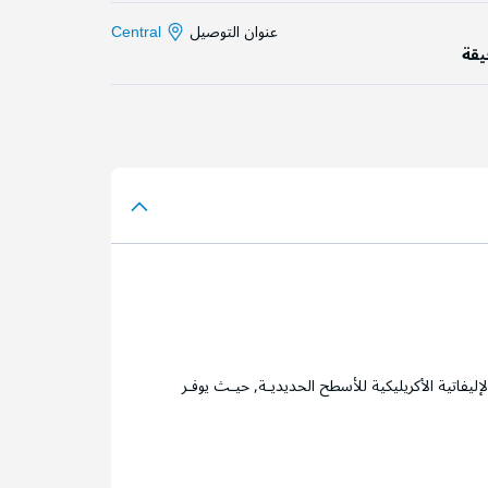
عنوان التوصيل
Central
ليفاتية الأكريليكية للأسطح الحديديـة, حيـث يوفـر