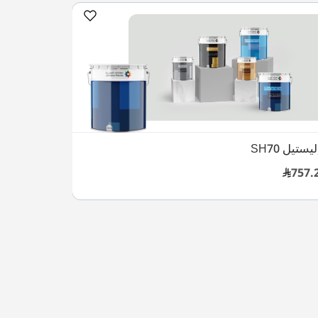
يستيل SH70
757.