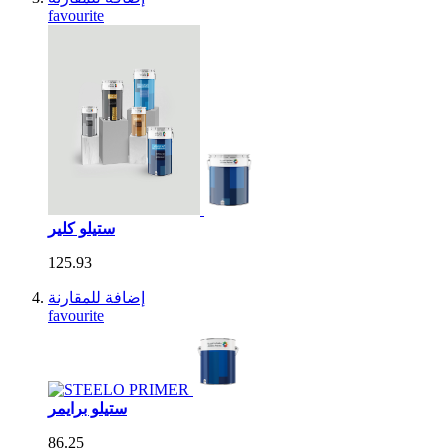
favourite
ستيلو كلير
125.93
إضافة للمقارنة
favourite
ستيلو برايمر
86.25