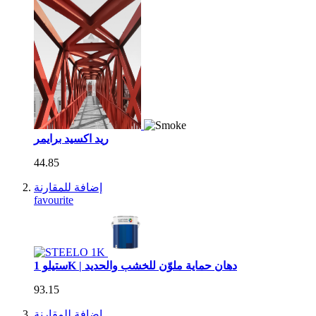
ريد اكسيد برايمر
44.85
إضافة للمقارنة
favourite
ستيلو 1K | دهان حماية ملوّن للخشب والحديد
93.15
إضافة للمقارنة