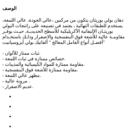
الوصف
دهان بولي يوريثان يتكون من مركبين ،عالي الجودة، عالي اللمعة،
يستخدم للطبقات النهائية ، يعتمد في تصنيعه على راتنجات البولي
يوريثـان الإليفاتية الأكريليكية للأسطح الحديديـة, حيـث يوفـر
مقاومـة عالية للأشعة فوق البنفسجية والاصفرار وذلـك باستخـدام
أفضـل أنواع العامل المعالج " ألفاتيك بولي أيزوسيانيت"
- ثبات ممتاز للألوان.
- خصائص ممتازة في ثبات اللمعة.
- مقاومة ممتازة للمواد الكيميائية والمذيبات.
- مقاومة ممتازة للأشعة فوق البنفسجية.
- مظهر عالي اللمعة.
- مرونة عالية .
- عديم الاصفرار.