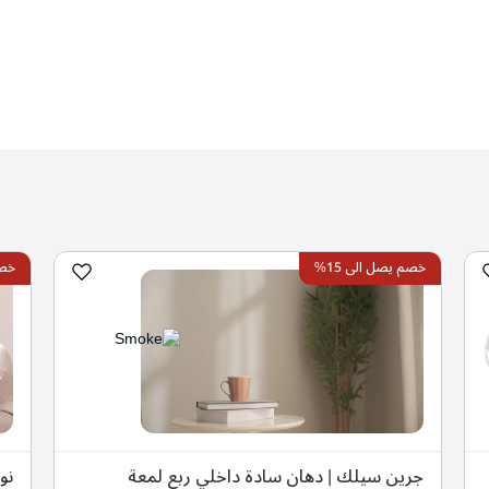
خصم يصل الى 15%
خصم 
جرين سيلك | دهان سادة داخلي ربع لمعة
نو