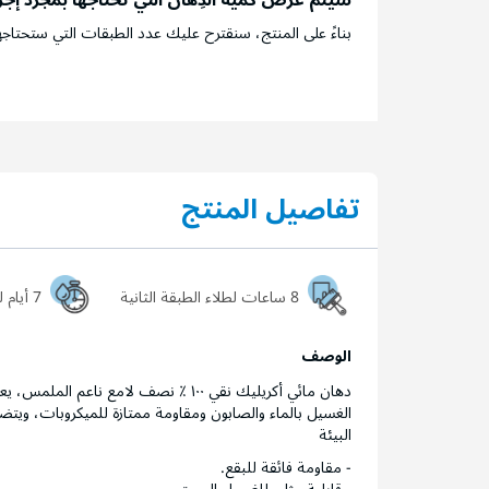
بناءً على المنتج، سنقترح عليك عدد الطبقات التي ستحتاجه
تفاصيل المنتج
8 ساعات لطلاء الطبقة الثانية
7 أيام ليجف السطح تماماً
الوصف
دهان مائي أكريليك نقي ١٠٠ ٪ نصف لامع
الغسيل بالماء والصابون ومقاومة ممتازة للميكروبات، ويتضمن
البيئة
- مقاومة فائقة للبقع.