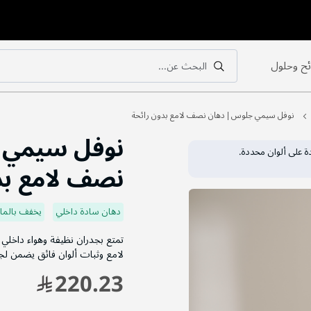
ح وحلول
البحث عن...
بحث
بحث
نوفل سيمي جلوس | دهان نصف لامع بدون رائحة
نوفل سيمي 
نصف لامع بد
دهان سادة داخلي
يخفف بالماء
تمتع بجدران نظيفة وهواء داخل
لامع وثبات ألوان فائق يضمن لجد
220.23