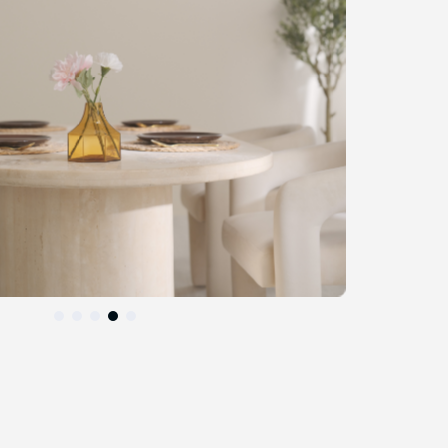
التخطي
إلى
بداية
معرض
الصور