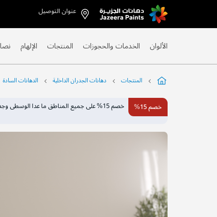
عنوان التوصيل
Skip
to
Content
الألوان
الخدمات والحجوزات
المنتجات
الإلهام
نصائ
المنتجات
دهانات الجدران الداخلية
الدهانات السادة
التخطي
خصم 15% على جميع المناطق ما عدا الوسطى وجدة على ألوان محددة.
خصم 15%
إلى
نهاية
معرض
الصور