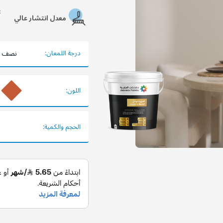
معدل انتشار عالي
درجة اللمعان:
نصف ل
اللون:
الحجم والكمية: