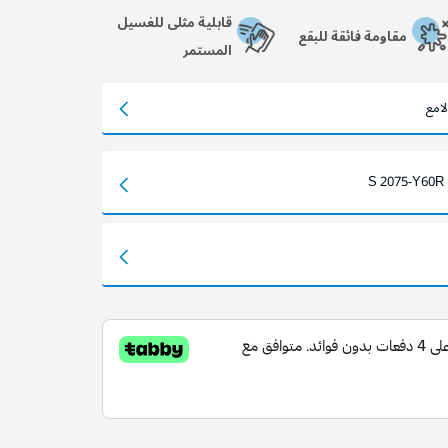
قابلية مثلى للغسيل
مقاومة فائقة للبقع
المستمر
امع
S 2075-Y60R