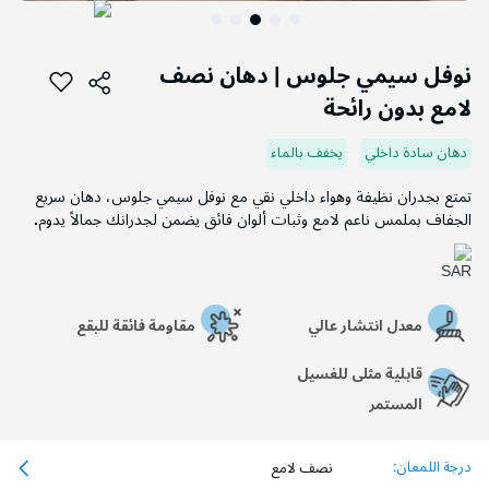
التخطي
إلى
نوفل سيمي جلوس | دهان نصف
بداية
لامع بدون رائحة
معرض
الصور
دهان سادة داخلي
يخفف بالماء
تمتع بجدران نظيفة وهواء داخلي نقي مع نوفل سيمي جلوس، دهان سريع
الجفاف بملمس ناعم لامع وثبات ألوان فائق يضمن لجدرانك جمالاً يدوم
.
معدل انتشار عالي
مقاومة فائقة للبقع
قابلية مثلى للغسيل
المستمر
درجة اللمعان:
نصف لامع