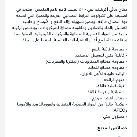
دهان مائي أكريليك نقي ١٠٠ ٪ نصف لامع ناعم الملمس، يعتمد في
تصنيعه على تكنولوجيا الترابط التصالبي الفريدة والمميزة التي تمنحه
قوة التصاق فائقة، ويتميز بسهولة إزالة البقع و الأوساخ و قابلية
الغسيل بالماء والصابون ومقاومة ممتازة للميكروبات، ويتضمن تركيبة
خالية من المواد العضوية المتطايرة والمركبات الكيميائية الضارة مما
يجعله متلائما مع أعلى الاشتراطات العالمية للحفاظ على البيئة
- مقاومة فائقة للبقع.
- قابلية مثلى للغسيل المستمر.
- مقاومة ممتازة الميكروبات (البكتريا والفطريات).
- مقاومة ممتازة للحك.
- ثباتية طويلة الأجل للألوان.
- عديم الرائحة.
- قوة تغطية فائقة.
- استوائية ونعومة فائقة.
- معدل انتشار مرتفع.
- تركيبة خالية من المواد العضوية المتطايرة والفورمالدهيد والأمونيا
وAPEO.
- مسؤول بيئي
خصائص المنتج