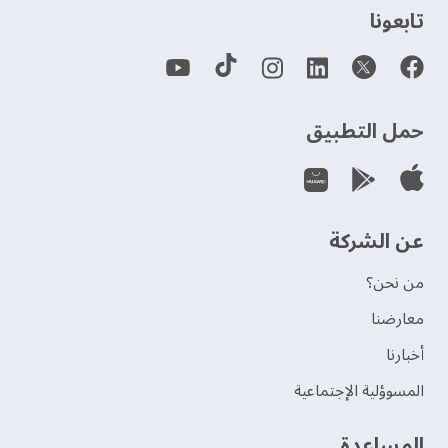
‫تابعونا‬
حمل التطبيق
عن الشركة
من نحن؟
‫معارضنا‬
‫أخبارنا‬
المسوؤلية الإجتماعية
‫المساعدة‬