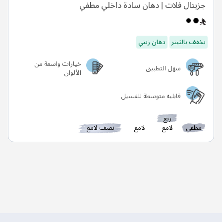
جزيتال فلات | دهان سادة داخلي مطفي
يخفف بالثينر
دهان زيتي
خيارات واسعة من
سهل التطبيق
الألوان
قابليه متوسطة للغسيل
ربع
مطفي
لامع
لامع
نصف لامع