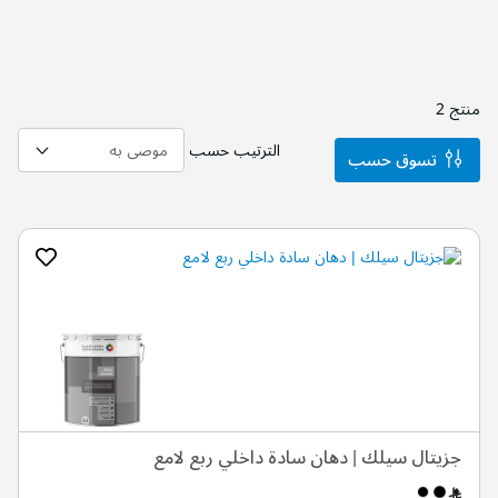
منتج
2
الترتيب حسب
تسوق حسب
جزيتال سيلك | دهان سادة داخلي ربع لامع