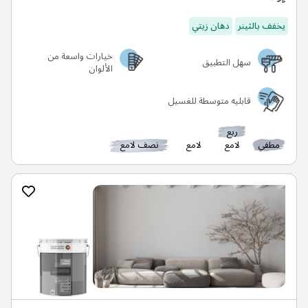
يخفف بالثينر
دهان زيتي
خيارات واسعة من
سهل التطبيق
الألوان
قابليه متوسطة للغسيل
ربع
مطفي
لامع
لامع
نصف لامع