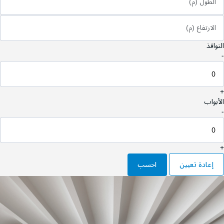
الطول (م)
الارتفاع (م)
النوافذ
-
+
الأبواب
-
+
إعادة تعيين
احسب