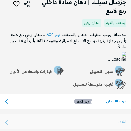
جزيتال سيلك | دهان سادة داخلي
بداية
ربع لامع
معرض
الصور
يخفف بالثينر
دهان زيتي
ملاحظة: يجب تخفيف الدهان بالمخفف
ثينر 504
.. دهان زيتي ربع لامع
بألوان جذابة وثرية، يمنح الأسطح استوائية ونعومة فائقة وألوناً براقة تدوم
طويلاً.
سهل التطبيق
خيارات واسعة من الألوان
قابليه متوسطة للغسيل
درجة اللمعان:
ربع لامع
اللون: