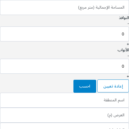
المساحة الإجمالية (متر مربع)
النوافذ
-
+
الأبواب
-
+
إعادة تعيين
احسب
اسم المنطقة
العرض (م)