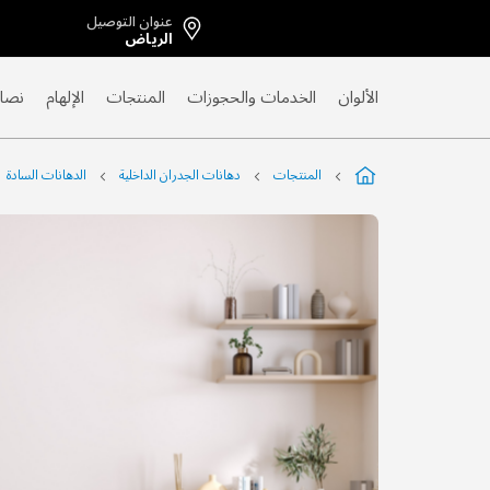
عنوان التوصيل
Skip
الرياض
to
Content
الألوان
الخدمات والحجوزات
المنتجات
الإلهام
نصائ
المنتجات
دهانات الجدران الداخلية
الدهانات السادة
التخطي
إلى
نهاية
معرض
الصور