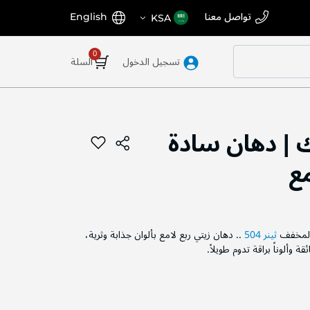
اختر
اللغة
تواصل معنا
English
KSA
المتجر
تسجيل الدخول
السلة
 | دهان سادة
مع
المخفف
ثينر 504
.. دهان زيتي ربع لامع بألوان جذابة وثرية،
 وألوناً براقة تدوم طويلاً.