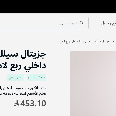
ح وحلول
البحث عن...
بحث
بحث
جزيتال سيلك | دهان سادة داخلي ربع لامع
جزيتال سيلك
داخلي ربع لا
يخفف بالثينر
دهان زيتي
ملاحظة: يجب تخفيف الدهان ب
يمنح الأسطح استوائية ونعومة فائقة
453.10