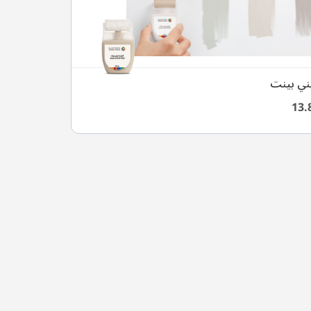
ني بينت
13.