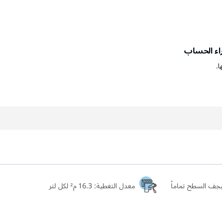
راء الحساب
ا.
معدل التغطية:
16.3 م² لكل لتر