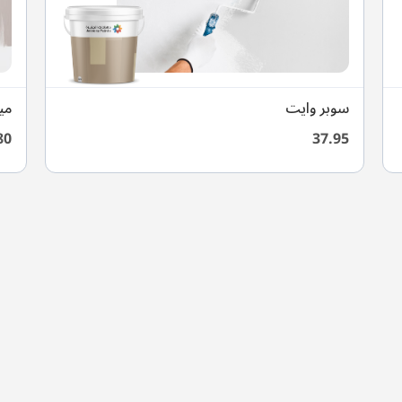
سوبر وايت
مي
80
37.95