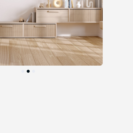
التخطي
إلى
بداية
معرض
الصور