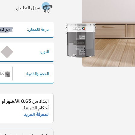
سهل التطبيق
درجة اللمعان:
ربع لام
اللون:
1X برميل 16.2 ل
الحجم والكمية: