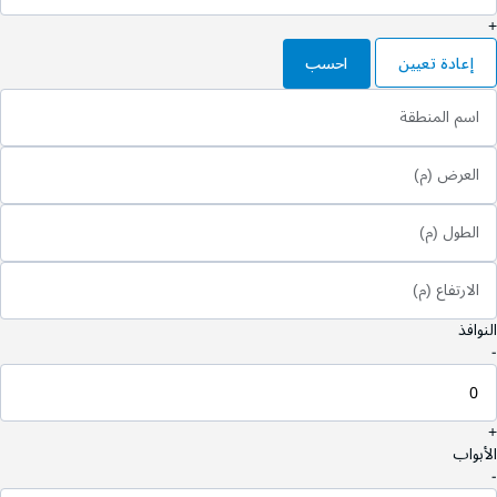
+
إعادة تعيين
احسب
اسم المنطقة
العرض (م)
الطول (م)
الارتفاع (م)
النوافذ
-
+
الأبواب
-