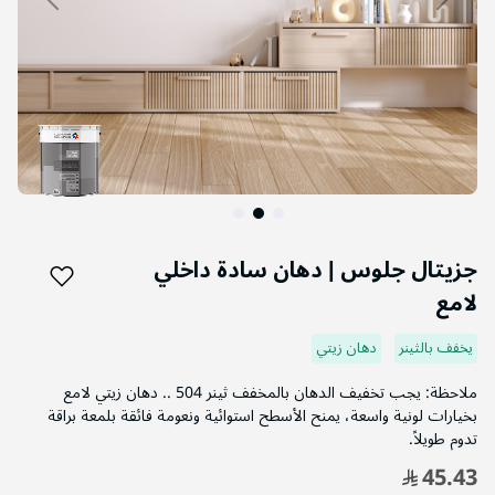
التخطي
إلى
جزيتال جلوس | دهان سادة داخلي
بداية
لامع
معرض
الصور
يخفف بالثينر
دهان زيتي
ملاحظة: يجب تخفيف الدهان بالمخفف ثينر 504 .. دهان زيتي لامع
بخيارات لونية واسعة، يمنح الأسطح استوائية ونعومة فائقة بلمعة براقة
تدوم طويلاً.
45.43