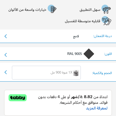
سهل التطبيق
خيارات واسعة من الألوان
قابليه متوسطة للغسيل
درجة اللمعان:
لامع
اللون:
RAL 9005
1X عبوة 900 مل
الحجم والكمية: