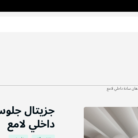
هان سادة داخلي لامع
جزيتال جلوس
داخلي لامع