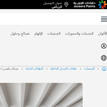
عنوان التوصيل
Ski
الرياض
t
Conten
الألوان
الخدمات والحجوزات
المنتجات
الإلهام
نصائح وحلول
المنتجات
دهانات الجدران الداخلية
الدهانات السادة
جزيتال جلوس | د
التخطي
إلى
نهاية
معرض
الصور