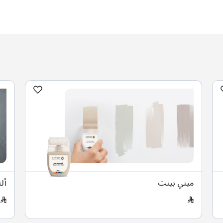
ميني بينت
أل