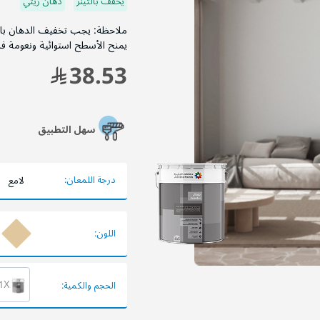
يخفف بالثينر
دهان زيتي
يمنح الأسطح استوائية ونعومة فائق
38.53
سهل التطبيق
درجة اللمعان:
لامع
اللون:
1X عبوة 900 
الحجم والكمية: