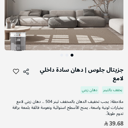
التخطي
إلى
جزيتال جلوس | دهان سادة داخلي
بداية
لامع
معرض
الصور
يخفف بالثينر
دهان زيتي
ملاحظة: يجب تخفيف الدهان بالمخفف ثينر 504 .. دهان زيتي لامع
بخيارات لونية واسعة، يمنح الأسطح استوائية ونعومة فائقة بلمعة براقة
تدوم طويلاً.
39.68