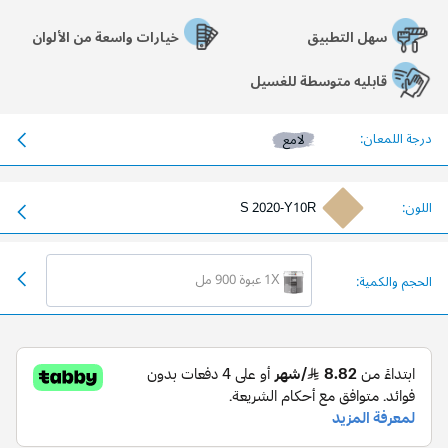
سهل التطبيق
خيارات واسعة من الألوان
قابليه متوسطة للغسيل
درجة اللمعان:
لامع
اللون:
S 2020-Y10R
1X عبوة 900 مل
الحجم والكمية: