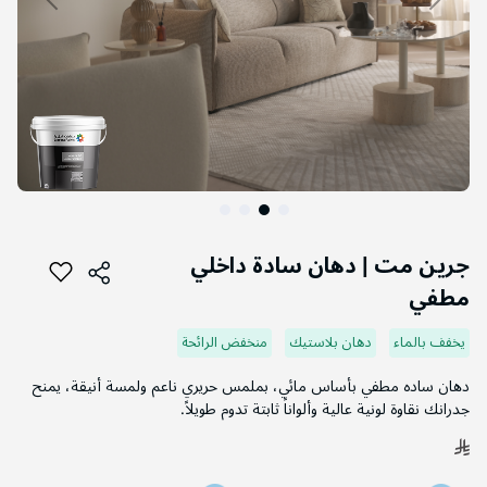
التخطي
إلى
جرين مت | دهان سادة داخلي
بداية
مطفي
معرض
الصور
يخفف بالماء
دهان بلاستيك
منخفض الرائحة
دهان ساده مطفي بأساس مائي، بملمس حريري ناعم ولمسة أنيقة، يمنح
جدرانك نقاوة لونية عالية وألواناً ثابتة تدوم طويلاً.