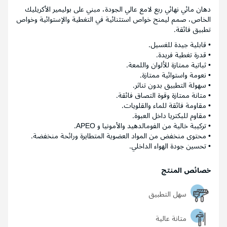
دهان مائي نهائي ربع لامع عالي الجودة، مبني على بوليمير الأكريليك
الخاص، صمم ليمنح خواص استثنائية في التغطية والإستوائية وخواص
تطبيق فائقة.
• قابلية جيدة للغسيل.
• قدرة تغطية فريدة.
• ثباتية ممتازة للألوان واللمعة.
• نعومة واستوائية ممتازة.
• سهولة التطبيق بدون تناثر.
• متانة ممتازة وقوة التصاق فائقة.
• مقاومة فائقة للماء والقلويات.
• مقاوم للبكتريا داخل العبوة.
• تركيبة خالية من الفومالدهيد والأمونيا و APEO.
• محتوى منخفض من المواد العضوية المتطايرة ورائحة منخفضة.
• تحسين جودة الهواء الداخلي.
خصائص المنتج
سهل التطبيق
متانة عالية