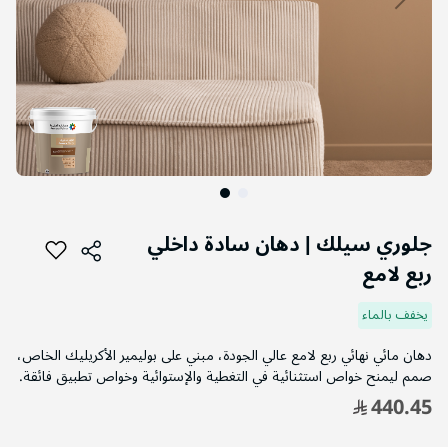
التخطي
إلى
جلوري سيلك | دهان سادة داخلي
بداية
ربع لامع
معرض
الصور
يخفف بالماء
دهان مائي نهائي ربع لامع عالي الجودة، مبني على بوليمير الأكريليك الخاص،
صمم ليمنح خواص استثنائية في التغطية والإستوائية وخواص تطبيق فائقة.
440.45