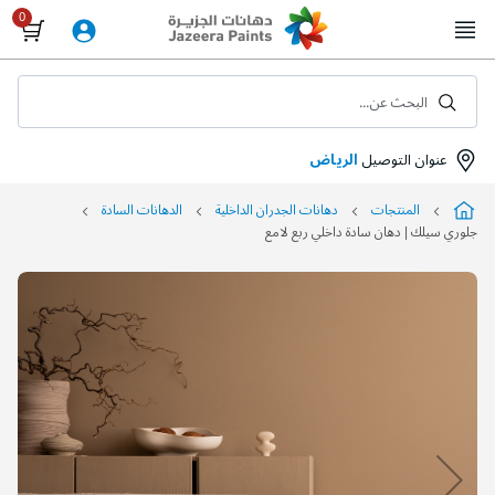
Skip
to
Content
البحث عن...
عنوان التوصيل
الرياض
المنتجات
دهانات الجدران الداخلية
الدهانات السادة
جلوري سيلك | دهان سادة داخلي ربع لامع
التخطي
إلى
نهاية
معرض
الصور