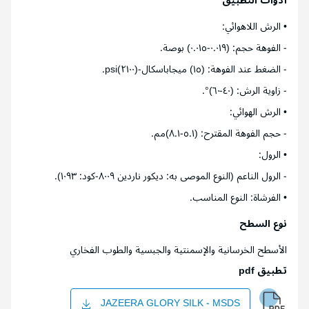
أدوات التطبيق
• الرش اللاهوائي:
- الفوهة حجم: (٠.٠١٩-٠.٠١٥) بوصة.
- الضغط عند الفوهة: (١٥) ميجاباسكال-(٢١٠٠)psi.
- زاوية الرش: (٤٠-٦٠)°.
• الرش الهوائي:
- حجم الفوهة المقترح: (٥.١-٨.١)مم.
• الرول:
- الرول الناعم (النوع الموصى به: ديكور ناردين ٨٠٠٩-كود: ١٠٩٣).
• الفرشاة: النوع المناسب.
نوع السطح
الأسطح الخرسانية والإسمنتية والجبسية والطوب الفخاري
تطبيق pdf
JAZEERA GLORY SILK - MSDS