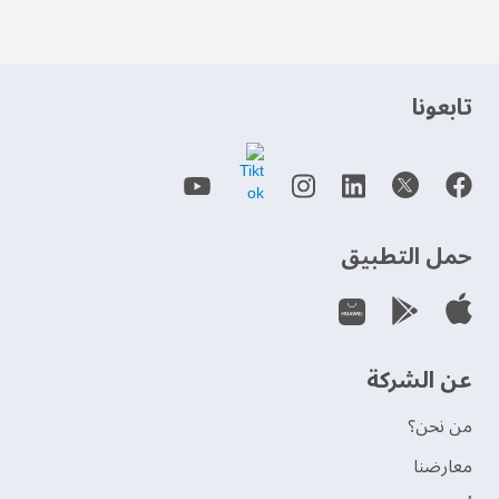
‫تابعونا‬
حمل التطبيق
عن الشركة
من نحن؟
‫معارضنا‬