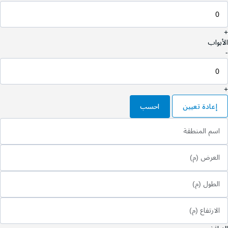
+
الأبواب
-
+
إعادة تعيين
احسب
اسم المنطقة
العرض (م)
الطول (م)
الارتفاع (م)