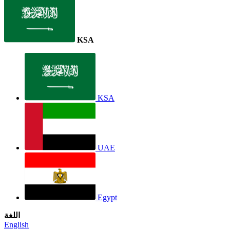
KSA
KSA
UAE
Egypt
اللغة
English