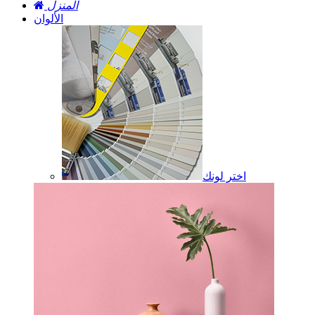
المنزل
الألوان
اختر لونك