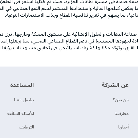
ر بصمة جديدة في مسيرة دهانات الجزيرة، حيث تم خلالها استعراض الجاهزية 
يعكس كفاءتها العالية واستعدادها المستمر لدعم النمو الصناعي في الم
صناعية، بما يسهم في تعزيز تنافسية القطاع وجذب الاستثمارات النوعية.
ناعة الدهانات والحلول الإنشائية على مستوى المملكة وخارجها، ترى دها
يادة لجهودها المستمرة في دعم القطاع الصناعي المحلي، مما يجعلها إضاف
رها القوي، وتؤكد مكانتها كشريك استراتيجي في تحقيق مستهدفات رؤية المملكة
عن الشركة
‫المساعدة‬
من نحن؟
تواصل معنا
‫معارضنا‬
الأسئلة الشائعة
‫أخبارنا‬
التوظيف