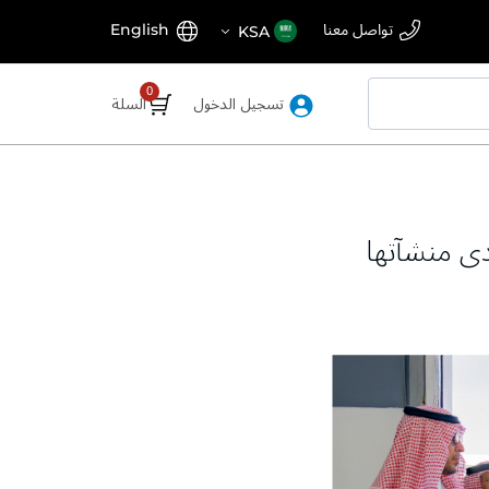
اختر
اللغة
تواصل معنا
English
KSA
المتجر
تسجيل الدخول
السلة
دى منشآتها