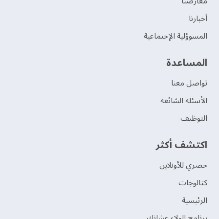
‫معارضنا‬
‫أخبارنا‬
المسوؤلية الإجتماعية
‫المساعدة‬
تواصل معنا
الأسئلة الشائعة
التوظيف
اكتشف أكثر
حصري للأونلاين
‫كتالوجات‬
الرئيسية
برنامج الولاء عشانك