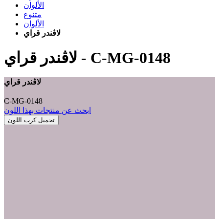
الألوان
متنوع
الألوان
لاڤندر قراي
C-MG-0148
-
لاڤندر قراي
لاڤندر قراي
C-MG-0148
ابحث عن منتجات بهذا اللون
تحميل كرت اللون