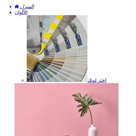
المنزل
الألوان
اختر لونك