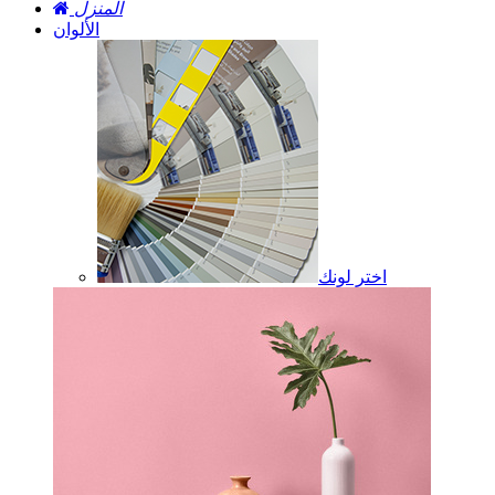
المنزل
الألوان
اختر لونك