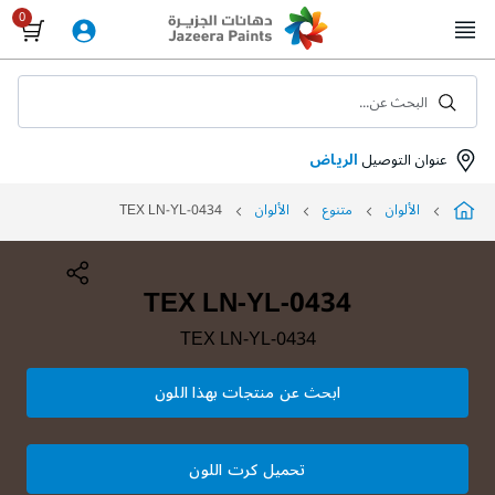
Skip
to
Content
البحث عن...
عنوان التوصيل
الرياض
الألوان
متنوع
الألوان
TEX LN-YL-0434
TEX LN-YL-0434
TEX LN-YL-0434
ابحث عن منتجات بهذا اللون
تحميل كرت اللون