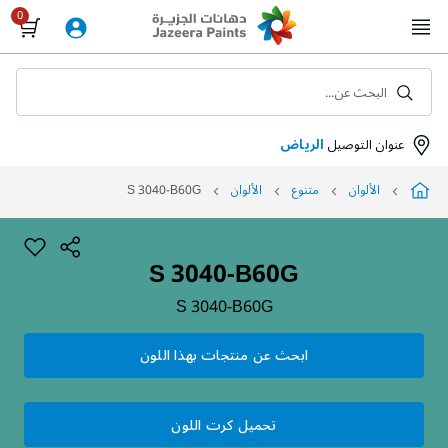
Skip
to
Content
البحث عن...
عنوان التوصيل
الرياض
الألوان
متنوع
الألوان
S 3040-B60G
S 3040-B60G
S 3040-B60G
ابحث عن منتجات بهذا اللون
تحميل كرت اللون