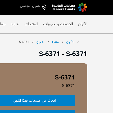
عنوان التوصيل
Skip
to
Content
الألوان
الخدمات والحجوزات
المنتجات
الإلهام
نصائ
الألوان
متنوع
الألوان
S-6371
S-6371
-
S-6371
S-6371
S-6371
ابحث عن منتجات بهذا اللون