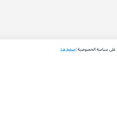
اع على سياسة الخصوصية
اضغط هنا
.
عن الشركة
‫المساعدة‬
من نحن؟
تواصل معنا
‫معارضنا‬
الأسئلة الشائعة
‫أخبارنا‬
التوظيف