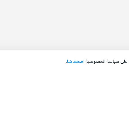
اع على سياسة الخصوصية
اضغط هنا
.
عن الشركة
‫المساعدة‬
من نحن؟
تواصل معنا
‫معارضنا‬
الأسئلة الشائعة