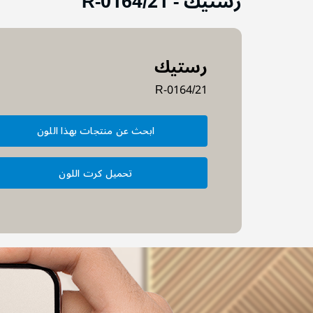
رستيك
-
R-0164/21
رستيك
R-0164/21
ابحث عن منتجات بهذا اللون
تحميل كرت اللون