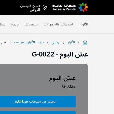
عنوان التوصيل
Skip
الرياض
to
Content
الألوان
الخدمات والحجوزات
المنتجات
الإلهام
نصائ
الألوان
رمادي
درجات الألوان المتوسطة
عش ال
عش البوم
-
G-0022
عش البوم
G-0022
ابحث عن منتجات بهذا اللون