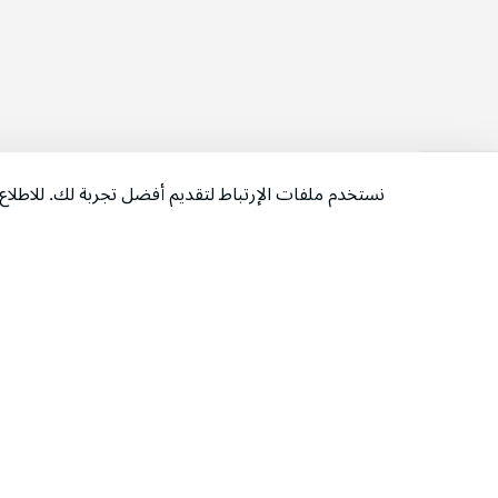
نستخدم ملفات الإرتباط لتقديم أفضل تجربة لك. للاطل
‫تابعونا‬
حمل التطبيق