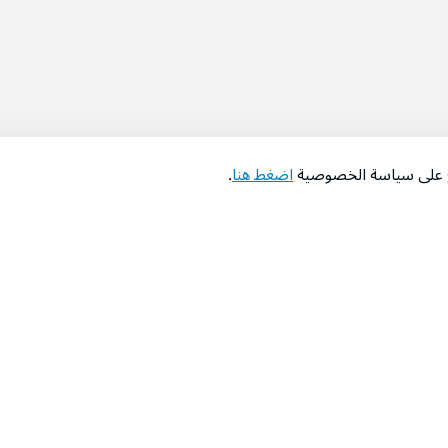
اع على سياسة الخصوصية
اضغط هنا
.
عن الشركة
‫المساعدة‬
من نحن؟
تواصل معنا
‫معارضنا‬
الأسئلة الشائعة
‫أخبارنا‬
التوظيف