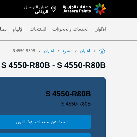
عنوان التوصيل
Skip
الرياض
to
Content
الألوان
الخدمات والحجوزات
المنتجات
الإلهام
نصائ
الألوان
متنوع
الألوان
S 4550-R80B
S 4550-R80B
-
S 4550-R80B
S 4550-R80B
S 4550-R80B
ابحث عن منتجات بهذا اللون