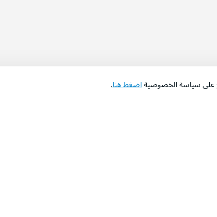
اع على سياسة الخصوصية
اضغط هنا
.
عن الشركة
‫المساعدة‬
من نحن؟
تواصل معنا
‫معارضنا‬
الأسئلة الشائعة
‫أخبارنا‬
التوظيف