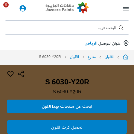
Skip
to
Content
البحث عن...
عنوان التوصيل
الرياض
الألوان
متنوع
الألوان
S 6030-Y20R
S 6030-Y20R
S 6030-Y20R
ابحث عن منتجات بهذا اللون
تحميل كرت اللون