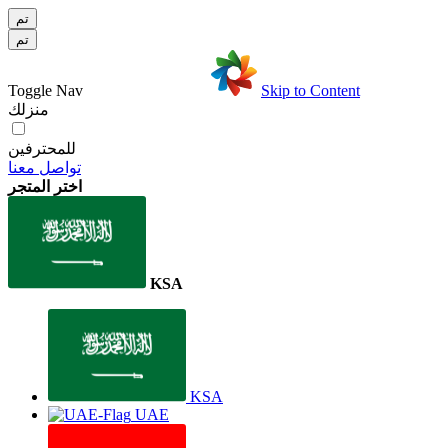
تم
تم
Toggle Nav
Skip to Content
منزلك
للمحترفين
تواصل معنا
اختر المتجر
KSA
KSA
UAE