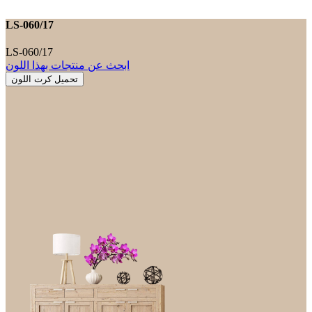
LS-060/17
LS-060/17
ابحث عن منتجات بهذا اللون
تحميل كرت اللون