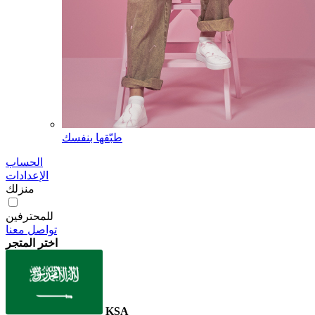
طبّقها بنفسك
الحساب
الإعدادات
منزلك
للمحترفين
تواصل معنا
اختر المتجر
KSA