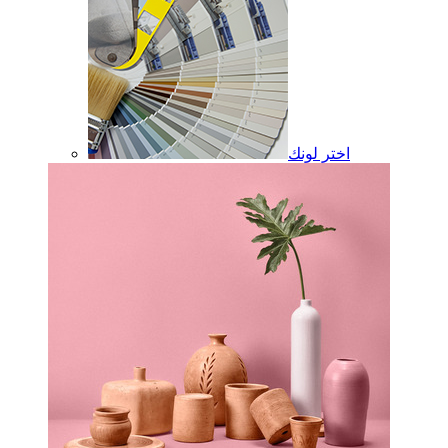
اختر لونك