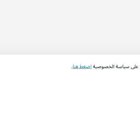
اع على سياسة الخصوصية
اضغط هنا
.
عن الشركة
‫المساعدة‬
من نحن؟
تواصل معنا
‫معارضنا‬
الأسئلة الشائعة