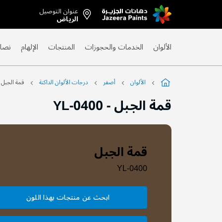
عنوان التوصيل
Skip
الرياض
to
Content
الألوان
الخدمات والحجوزات
المنتجات
الإلهام
نصائ
الألوان
أصفر
درجات الألوان الداكنة
قمة الجبل
قمة الجبل
-
YL-0400
قمة الجبل
YL-0400
ابحث عن منتجات بهذا اللون