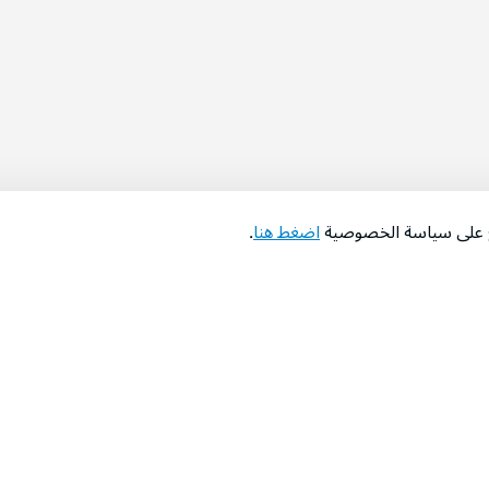
اع على سياسة الخصوصية
اضغط هنا
.
عن الشركة
‫المساعدة‬
من نحن؟
تواصل معنا
‫معارضنا‬
الأسئلة الشائعة