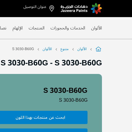
عنوان التوصيل
Skip
to
Content
الألوان
الخدمات والحجوزات
المنتجات
الإلهام
نصائ
الألوان
متنوع
الألوان
S 3030-B60G
S 3030-B60G
-
S 3030-B60G
S 3030-B60G
S 3030-B60G
ابحث عن منتجات بهذا اللون