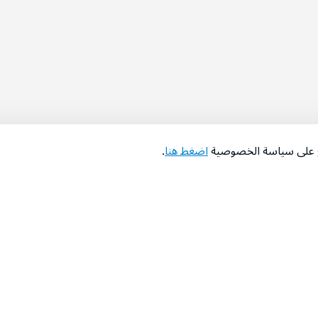
اع على سياسة الخصوصية
اضغط هنا
.
عن الشركة
‫المساعدة‬
من نحن؟
تواصل معنا
‫معارضنا‬
الأسئلة الشائعة