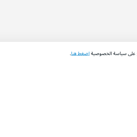
اع على سياسة الخصوصية
اضغط هنا
.
عن الشركة
‫المساعدة‬
من نحن؟
تواصل معنا
‫معارضنا‬
الأسئلة الشائعة
‫أخبارنا‬
التوظيف