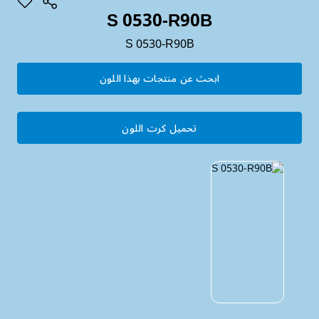
S 0530-R90B
S 0530-R90B
ابحث عن منتجات بهذا اللون
تحميل كرت اللون