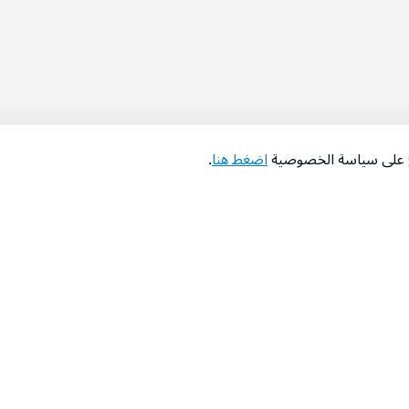
اع على سياسة الخصوصية
اضغط هنا
.
عن الشركة
‫المساعدة‬
من نحن؟
تواصل معنا
‫معارضنا‬
الأسئلة الشائعة
‫أخبارنا‬
التوظيف