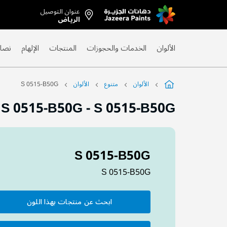
عنوان التوصيل
Skip
الرياض
to
Content
الألوان
الخدمات والحجوزات
المنتجات
الإلهام
نصائ
الألوان
متنوع
الألوان
S 0515-B50G
S 0515-B50G
-
S 0515-B50G
S 0515-B50G
S 0515-B50G
ابحث عن منتجات بهذا اللون