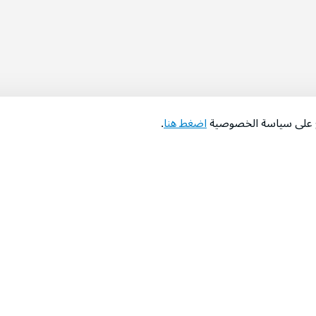
اع على سياسة الخصوصية
اضغط هنا
.
عن الشركة
‫المساعدة‬
من نحن؟
تواصل معنا
‫معارضنا‬
الأسئلة الشائعة
‫أخبارنا‬
التوظيف