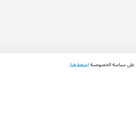
اع على سياسة الخصوصية
اضغط هنا
.
عن الشركة
‫المساعدة‬
من نحن؟
تواصل معنا
‫معارضنا‬
الأسئلة الشائعة