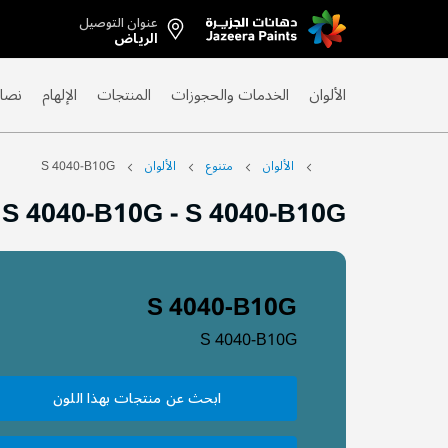
عنوان التوصيل
Skip
الرياض
to
Content
الألوان
الخدمات والحجوزات
المنتجات
الإلهام
نصائ
الألوان
متنوع
الألوان
S 4040-B10G
S 4040-B10G
-
S 4040-B10G
S 4040-B10G
S 4040-B10G
ابحث عن منتجات بهذا اللون